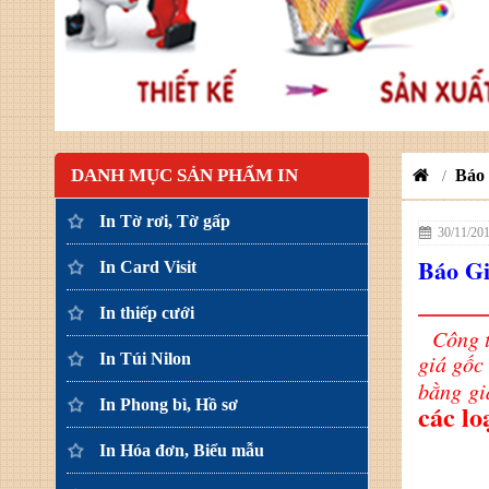
DANH MỤC SẢN PHẨM IN
Báo 
/
In Tờ rơi, Tờ gấp
30/11/20
Báo Gi
In Card Visit
In thiếp cưới
Công ty
In Túi Nilon
giá gốc
bằng gi
In Phong bì, Hồ sơ
các lo
In Hóa đơn, Biểu mẫu