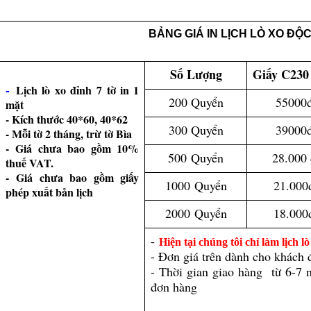
BẢNG GIÁ IN LỊCH LÒ XO ĐỘ
Số Lượng
Giấy C230
-
Lịch lò xo đỉnh 7 tờ in 1
200 Quyển
55000
mặt
- Kích thước 40*60, 40*62
300 Quyển
39000
- Mỗi tờ 2 tháng, trừ tờ Bìa
- Giá chưa bao gồm 10%
500
Quyển
28.000 
thuế VAT.
- Giá chưa bao gồm giấy
1000
Quyển
21.000
phép xuất bản lịch
2000
Quyển
18.000
-
Hiện tại chúng tôi chỉ làm lịch 
- Đơn giá trên dành cho khách đ
- Thời gian giao hàng từ 6-7 n
đơn hàng