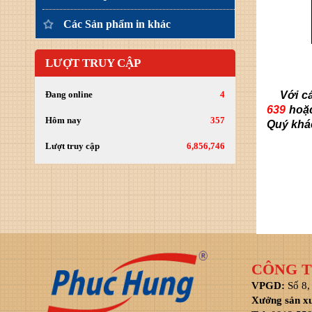
Các Sản phẩm in khác
LƯỢT TRUY CẬP
Đang online
4
Với các
639
hoặc
Hôm nay
357
Quý khá
Lượt truy cập
6,856,746
CÔNG T
VPGD:
Số 8,
Xưởng sản x