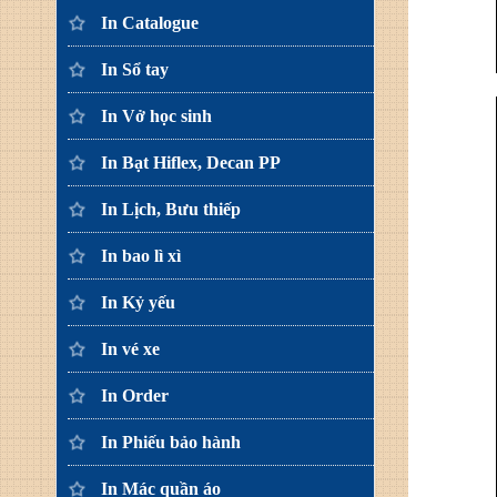
In Catalogue
In Sổ tay
In Vở học sinh
In Bạt Hiflex, Decan PP
In Lịch, Bưu thiếp
In bao lì xì
In Kỷ yếu
In vé xe
In Order
In Phiếu bảo hành
In Mác quần áo