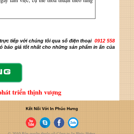
gày làm việc, cụ thể thoả thuận theo từng
trực tiếp với chúng tôi qua số điện thoại
0912 558
ó báo giá tốt nhất cho những sản phẩm in ấn của
át triển thịnh vượng
Kết Nối Với In Phúc Hưng
© 2010 Bản quyền thuộc về Công ty In Phúc Hưng.