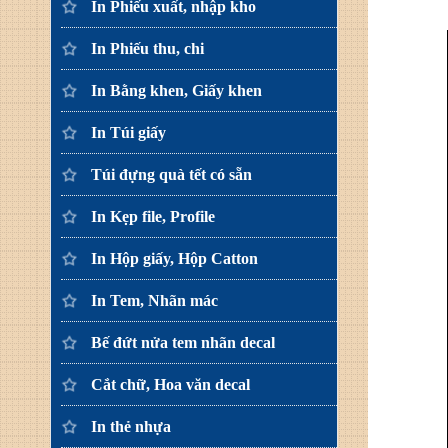
In Phiếu xuất, nhập kho
In Phiếu thu, chi
In Bằng khen, Giấy khen
In Túi giấy
Túi đựng quà tết có sẵn
In Kẹp file, Profile
In Hộp giấy, Hộp Catton
In Tem, Nhãn mác
Bế đứt nửa tem nhãn decal
Cắt chữ, Hoa văn decal
In thẻ nhựa