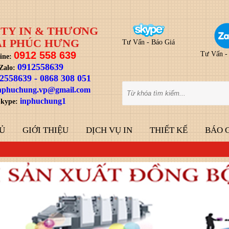
TY IN & THƯƠNG
I PHÚC HƯNG
Tư Vấn - Báo Giá
0912 558 639
Tư Vấn -
ine:
0912558639
Zalo:
2558639
-
0868 308 051
nphuchung.vp@gmail.com
inphuchung1
kype:
Ủ
GIỚI THIỆU
DỊCH VỤ IN
THIẾT KẾ
BÁO 