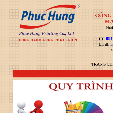
CÔNG 
MẠ
Hotl
091
ĐT:
i
Email:
S
TRANG CH