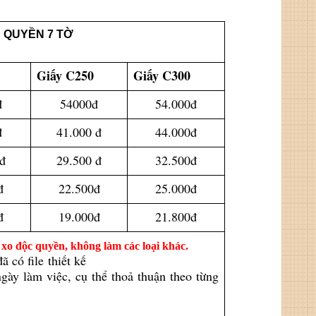
C QUYỀN 7 TỜ
Giấy C250
Giấy C300
đ
54000đ
54.000đ
đ
41.000 đ
44.000đ
đ
29.500 đ
32.500đ
đ
22.500đ
25.000đ
đ
19.000đ
21.800đ
lò xo độc quyền, không làm các loại khác.
ã có file thiết kế
gày làm việc, cụ thể thoả thuận theo từng