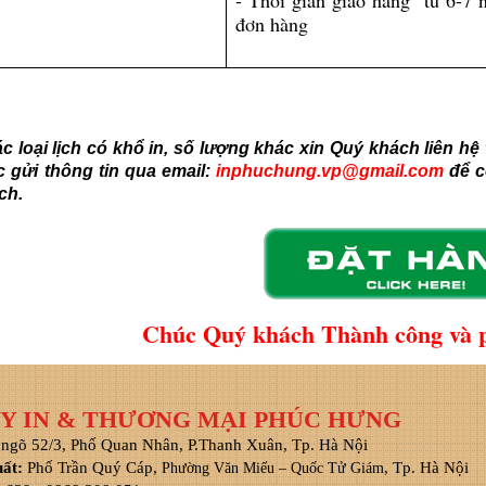
- Thời gian giao hàng từ 6-7 n
đơn hàng
 loại lịch có khổ in, số lượng khác xin Quý khách liên hệ 
 gửi thông tin qua email:
inphuchung.vp@gmail.com
để c
ch.
Chúc Quý khách Thành công và ph
Y IN & THƯƠNG MẠI PHÚC HƯNG
 ngõ 52/3, Phố Quan Nhân, P.Thanh Xuân, Tp. Hà Nội
uất:
Phố Trần Quý Cáp,
, Tp. Hà Nội
Phường Văn Miếu – Quốc Tử Giám