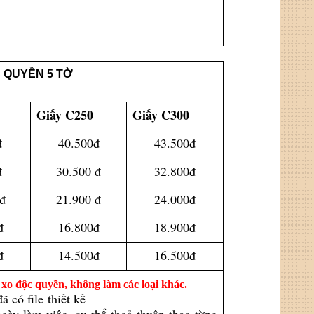
C QUYỀN 5 TỜ
Giấy C250
Giấy C300
đ
40.500đ
43.500đ
đ
30.500 đ
32.800đ
đ
21.900 đ
24.000đ
đ
16.800đ
18.900đ
đ
14.500đ
16.500đ
lò xo độc quyền, không làm các loại khác.
ã có file thiết kế