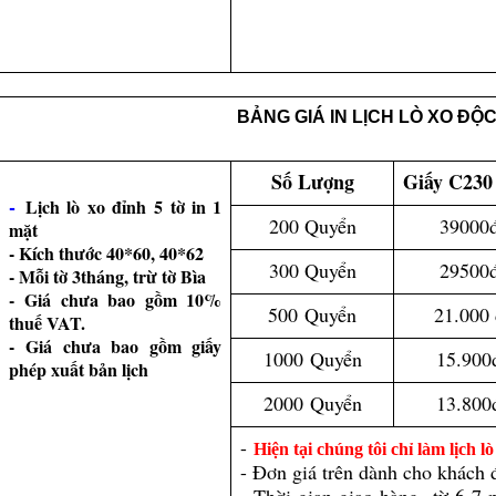
BẢNG GIÁ IN LỊCH LÒ XO ĐỘ
Số Lượng
Giấy C230
-
Lịch lò xo đỉnh 5 tờ in 1
200 Quyển
39000
mặt
- Kích thước 40*60, 40*62
300 Quyển
29500
- Mỗi tờ 3tháng, trừ tờ Bìa
- Giá chưa bao gồm 10%
500
Quyển
21.000 
thuế VAT.
- Giá chưa bao gồm giấy
1000
Quyển
15.900
phép xuất bản lịch
2000
Quyển
13.800
-
Hiện tại chúng tôi chỉ làm lịch 
- Đơn giá trên dành cho khách đ