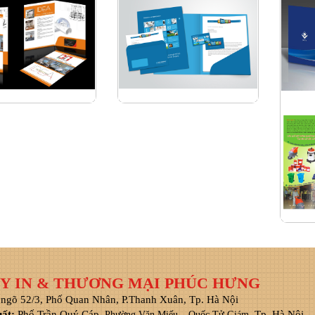
Y IN & THƯƠNG MẠI PHÚC HƯNG
 ngõ 52/3, Phố Quan Nhân, P.Thanh Xuân, Tp. Hà Nội
uất:
Phố Trần Quý Cáp,
, Tp. Hà Nội
Phường Văn Miếu – Quốc Tử Giám