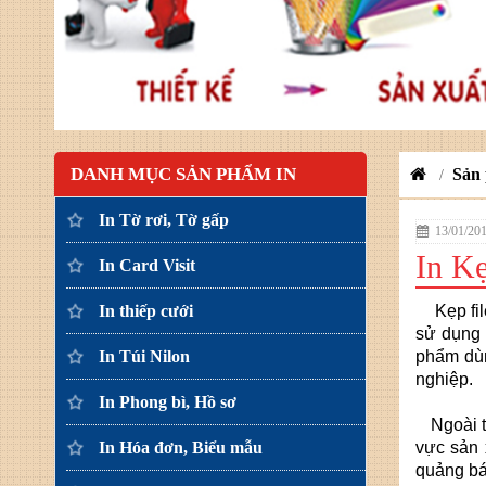
DANH MỤC SẢN PHẨM IN
Sản
/
In Tờ rơi, Tờ gấp
13/01/20
In Kẹ
In Card Visit
In thiếp cưới
Kẹp fil
sử dụng 
In Túi Nilon
phẩm dùn
nghiệp.
In Phong bì, Hồ sơ
Ngoài tác
In Hóa đơn, Biểu mẫu
vực sản 
quảng bá