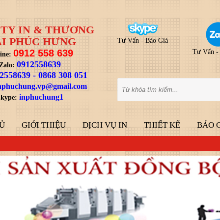
TY IN & THƯƠNG
I PHÚC HƯNG
Tư Vấn - Báo Giá
0912 558 639
Tư Vấn -
ine:
0912558639
Zalo:
2558639
-
0868 308 051
nphuchung.vp@gmail.com
inphuchung1
kype:
Ủ
GIỚI THIỆU
DỊCH VỤ IN
THIẾT KẾ
BÁO 