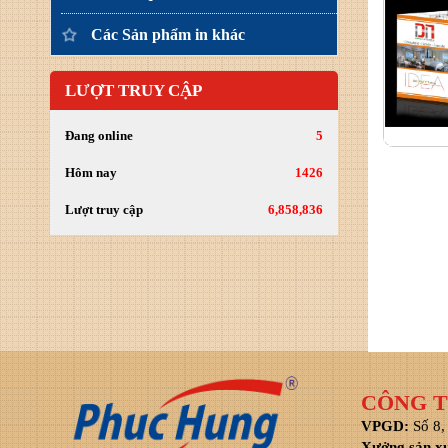
Các Sản phẩm in khác
LƯỢT TRUY CẬP
Đang online
5
Hôm nay
1426
Lượt truy cập
6,858,836
CÔNG T
VPGD:
Số 8,
Xưởng sản x