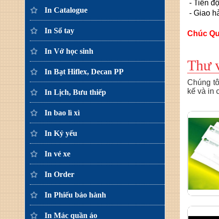
- Tiến đ
In Catalogue
- Giao h
In Sổ tay
Chúc Qu
In Vở học sinh
Thư 
In Bạt Hiflex, Decan PP
Chúng tôi
kế và in
In Lịch, Bưu thiếp
In bao lì xì
In Kỷ yếu
In vé xe
In Order
In Phiếu bảo hành
In Mác quần áo