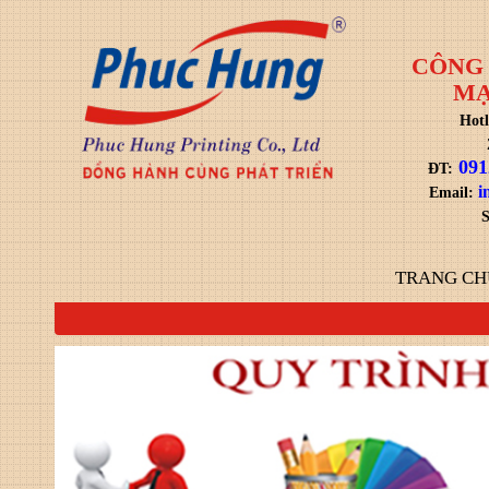
CÔNG 
MẠ
Hotl
091
ĐT:
i
Email:
S
TRANG CH