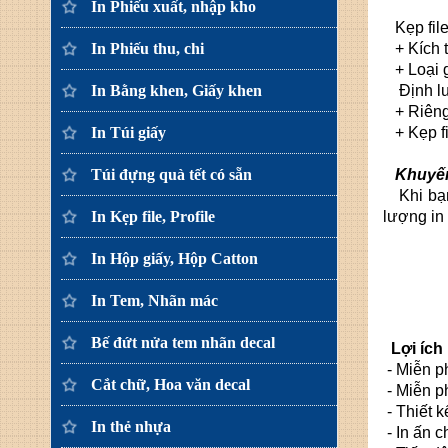
In Phiếu xuất, nhập kho
Kẹp file
In Phiếu thu, chi
+ Kích t
+ Loại g
In Bằng khen, Giấy khen
Định lượ
+ Riêng k
In Túi giấy
+ Kẹp fi
Túi đựng quà tết có sẵn
Khuyến
Khi bạn 
In Kẹp file, Profile
lượng in 
In Hộp giấy, Hộp Catton
In Tem, Nhãn mác
Bế đứt nửa tem nhãn decal
Lợi ích
- Miễn ph
Cắt chữ, Hoa văn decal
- Miễn ph
- Thiết 
In thẻ nhựa
- In ấn c