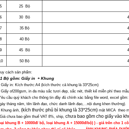
5
25 Bộ
50.00
6
30 Bộ
7
35 Bộ
8
40 Bộ
9
45 Bộ
10
50 Bộ
uy cách sản phẩm:
 1 Bộ gồm: Giấy in + Khung
 Giấy in: Kích thước:A4 (kích thước cả khung là 33*25cm)
 Giấy of200gsm, in đa màu sắc tươi đẹp, sắc nét, thiết kế miễn phí theo mẫ
Yêu cầu quý khách cho thông tin đầy đủ chính xác bằng file word, excel gồm:
gày tháng năm, tên lãnh đạo, chức danh lãnh đạo,...nội dung khen thưởng).
(kích thước phủ bì khung là 33*25cm)
 Khung ảnh,
mặt MICA theo mẫ
chưa bao gồm cho giấy vào kh
 Giá chưa bao gồm thuế VAT 8%, ship,
oại khung B + 10000đ/ bộ, loại khung A + 15000đ/bộ) ) - giá trên cho 1 c