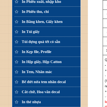
In Phiếu xuất, nhập kho
In Phiếu thu, chi
In Bằng khen, Giấy khen
In Túi giấy
Túi đựng quà tết có sẵn
In Kẹp file, Profile
Q
In Hộp giấy, Hộp Catton
-
+
In Tem, Nhãn mác
-
(
Bế đứt nửa tem nhãn decal
n
+
Cắt chữ, Hoa văn decal
-
In thẻ nhựa
l