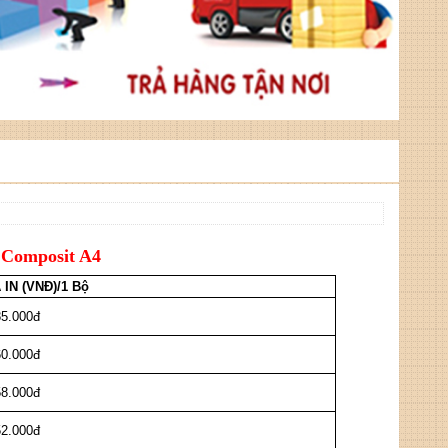
 Composit A4
 IN (VNĐ)/1 Bộ
85.000đ
60.000đ
58.000đ
52.000đ