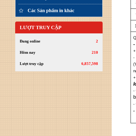
Các Sản phẩm in khác
LƯỢT TRUY CẬP
Q
Đang online
2
-
+
Hôm nay
210
-
Lượt truy cập
6,857,598
(
n
+
l
-
b
-
-