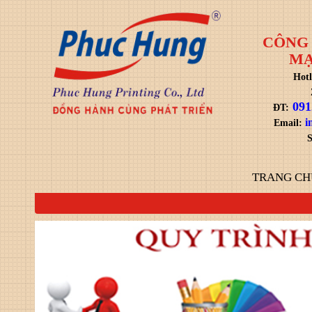
CÔNG 
MẠ
Hotl
091
ĐT:
i
Email:
S
TRANG CH