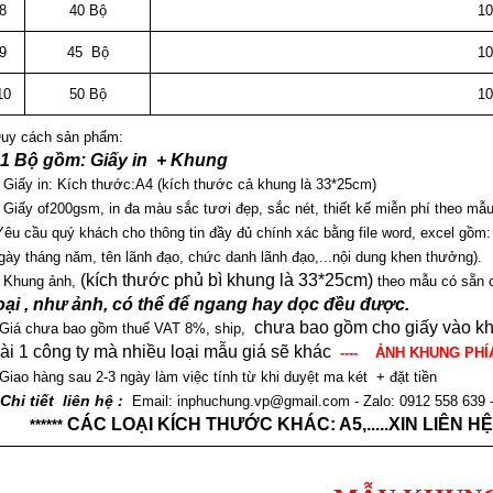
8
40 Bộ
10
9
45 Bộ
10
10
50 Bộ
10
uy cách sản phẩm:
 1 Bộ gồm: Giấy in + Khung
 Giấy in: Kích thước:A4 (kích thước cả khung là 33*25cm)
 Giấy of200gsm, in đa màu sắc tươi đẹp, sắc nét, thiết kế miễn phí theo mẫ
Yêu cầu quý khách cho thông tin đầy đủ chính xác bằng file word, excel gồm:
gày tháng năm, tên lãnh đạo, chức danh lãnh đạo,...nội dung khen thưởng).
(kích thước phủ bì khung là 33*25cm)
 Khung ảnh,
theo mẫu có sẵn 
oại , như ảnh, có thể để ngang hay dọc đều được.
chưa bao gồm cho giấy vào khu
 Giá chưa bao gồm thuế VAT 8%, ship,
ài 1 công ty mà nhiều loại mẫu giá sẽ khác
---- ẢNH KHUNG PHÍ
 Giao hàng sau 2-3 ngày làm việc tính từ khi duyệt ma két + đặt tiền
 Chi tiết liên hệ :
Email: inphuchung.vp@gmail.com - Zalo: 0912 558 639 -
CÁC LOẠI KÍCH THƯỚC KHÁC: A5,.....XIN LIÊN 
******