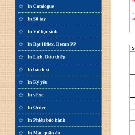
l
In Catalogue
-
-
In Sổ tay
*
In Vở học sinh
In Bạt Hiflex, Decan PP
S
In Lịch, Bưu thiếp
In bao lì xì
In Kỷ yếu
In vé xe
In Order
In Phiếu bảo hành
In Mác quần áo