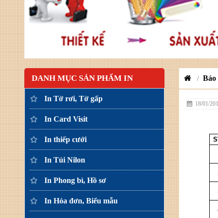
DANH MỤC SẢN PHẨM IN
Báo 
/
In Tờ rơi, Tờ gấp
18/01/20
In Card Visit
In thiếp cưới
S
In Túi Nilon
In Phong bì, Hồ sơ
In Hóa đơn, Biểu mẫu