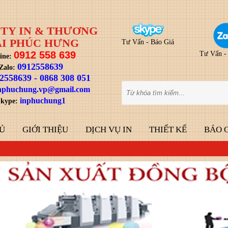
TY IN & THƯƠNG
I PHÚC HƯNG
Tư Vấn - Báo Giá
0912 558 639
Tư Vấn -
ine:
0912558639
Zalo:
2558639
-
0868 308 051
nphuchung.vp@gmail.com
inphuchung1
kype:
Ủ
GIỚI THIỆU
DỊCH VỤ IN
THIẾT KẾ
BÁO 