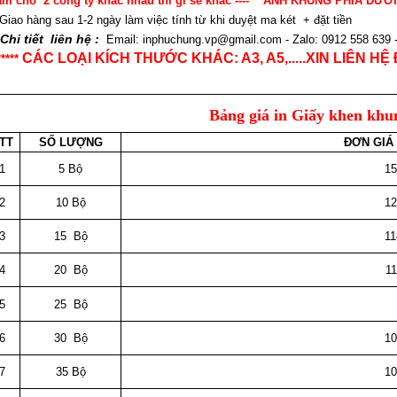
àm cho 2 công ty khác nhau thì gí sẽ khác ---- ẢNH KHUNG PHÍA DƯỚ
 Giao hàng sau 1-2 ngày làm việc tính từ khi duyệt ma két + đặt tiền
 Chi tiết liên hệ :
Email: inphuchung.vp@gmail.com - Zalo: 0912 558 639 -
CÁC LOẠI KÍCH THƯỚC KHÁC: A3, A5,.....XIN LIÊN 
*****
Bảng giá in Giấy khen khu
TT
SỐ LƯỢNG
ĐƠN GIÁ 
1
5 Bộ
15
2
10 Bộ
12
3
15 Bộ
11
4
20 Bộ
11
5
25 Bộ
109.00
6
30 Bộ
10
7
35 Bộ
10