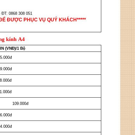
I
 ĐT: 0868 308 051
HỆ ĐỂ ĐƯỢC PHỤC VỤ QUÝ KHÁCH*****
ng kính A4
IN (VNĐ)/1 Bộ
5.000đ
9.000đ
8.000đ
1.000đ
0đ
6.000đ
4.000đ