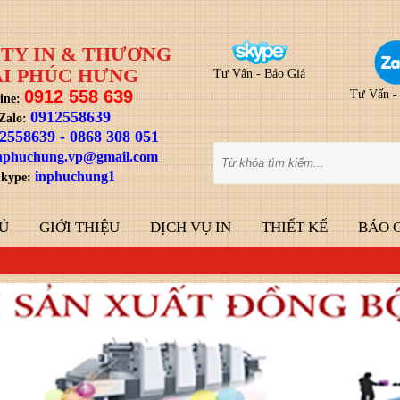
TY IN & THƯƠNG
I PHÚC HƯNG
Tư Vấn - Báo Giá
0912 558 639
Tư Vấn -
ine:
0912558639
Zalo:
2558639
-
0868 308 051
nphuchung.vp@gmail.com
inphuchung1
kype:
Ủ
GIỚI THIỆU
DỊCH VỤ IN
THIẾT KẾ
BÁO 