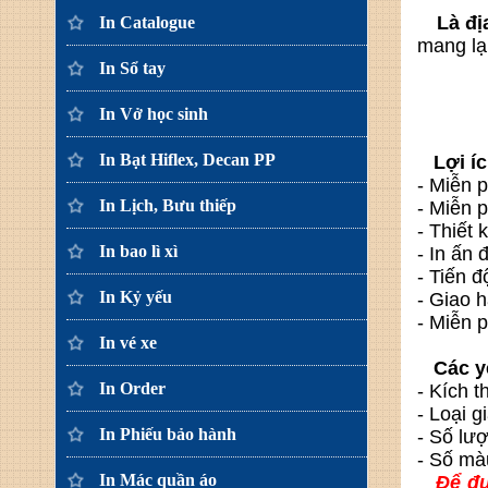
Là địa
In Catalogue
mang lạ
In Sổ tay
In Vở học sinh
In Bạt Hiflex, Decan PP
Lợi ích
- Miễn 
In Lịch, Bưu thiếp
- Miễn p
- Thiết
In bao lì xì
- In ấn 
- Tiến 
In Kỷ yếu
- Giao h
- Miễn p
In vé xe
Các yê
In Order
- Kích t
- Loại g
In Phiếu bảo hành
- Số lư
- Số mà
In Mác quần áo
Để đư