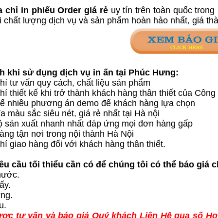
 chỉ in phiếu Order giá rẻ
uy tín trên toàn quốc tron
i chất lượng dịch vụ và sản phẩm hoàn hảo nhất, giá thàn
 khi sử dụng dịch vụ in ấn tại Phúc Hưng:
phí tư vấn quy cách, chất liệu sản phẩm
hí thiết kế khi trở thành khách hàng thân thiết của Côn
 kế nhiều phương án demo để khách hàng lựa chọn
đa màu sắc siêu nét, giá rẻ nhất tại Hà nội
độ sản xuất nhanh nhất đáp ứng mọi đơn hàng gấp
àng tận nơi trong nội thà
nh Hà Nội
hí giao hàng đối với khách hàng thân thiết.
u cầu tối thiểu cần có để chúng tôi có thể báo giá 
hước.
iấy.
ợng.
u.
ợc tư vấn và báo giá Quý khách Liên Hệ qua số Hotl