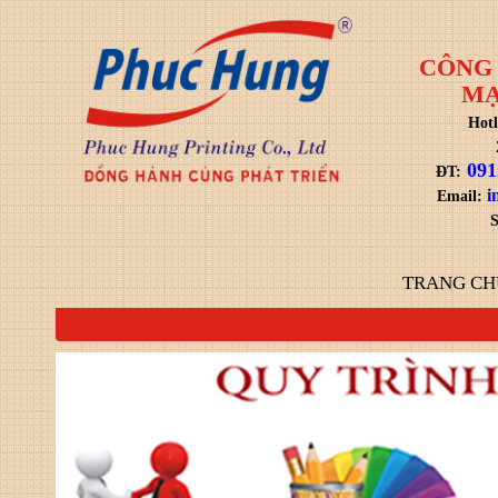
CÔNG 
MẠ
Hotl
091
ĐT:
i
Email:
S
TRANG CH