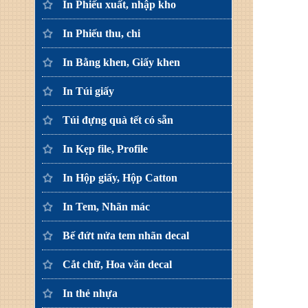
In Phiếu xuất, nhập kho
In Phiếu thu, chi
In Bằng khen, Giấy khen
In Túi giấy
Túi đựng quà tết có sẵn
In Kẹp file, Profile
In Hộp giấy, Hộp Catton
In Tem, Nhãn mác
Bế đứt nửa tem nhãn decal
Cắt chữ, Hoa văn decal
In thẻ nhựa