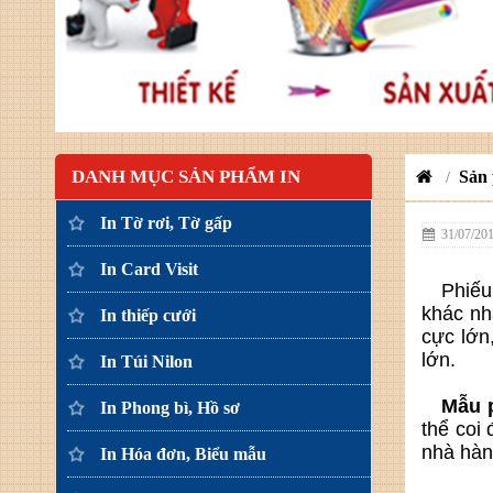
DANH MỤC SẢN PHẨM IN
Sản
/
In Tờ rơi, Tờ gấp
31/07/20
In Card Visit
Phiếu 
khác nh
In thiếp cưới
cực lớn
lớn.
In Túi Nilon
Mẫu p
In Phong bì, Hồ sơ
thể coi
nhà hàn
In Hóa đơn, Biểu mẫu