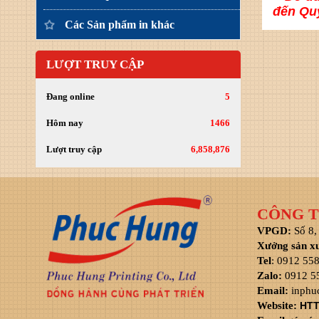
đến Quý
Các Sản phẩm in khác
LƯỢT TRUY CẬP
Đang online
5
Hôm nay
1466
Lượt truy cập
6,858,876
CÔNG T
VPGD:
Số 8,
Xưởng sản x
Tel
: 0912 55
Zalo:
0912 5
Email:
inphu
Website:
HTT