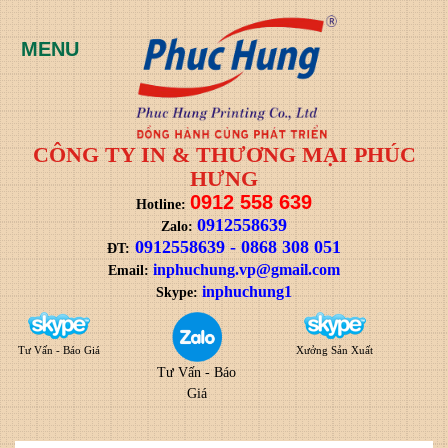
CÔNG TY IN & THƯƠNG MẠI PHÚC
HƯNG
0912 558 639
Hotline:
0912558639
Zalo:
0912558639
-
0868 308 051
ĐT:
i
nphuchung.vp@gmail.com
Email:
inphuchung1
Skype:
Tư Vấn - Báo Giá
Xưởng Sản Xuất
Tư Vấn - Báo
Giá